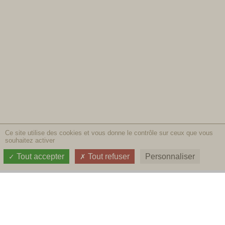
Ce site utilise des cookies et vous donne le contrôle sur ceux que vous
souhaitez activer
Tout accepter
Tout refuser
Personnaliser
CONTACTEZ-NOUS
Les Arnelles